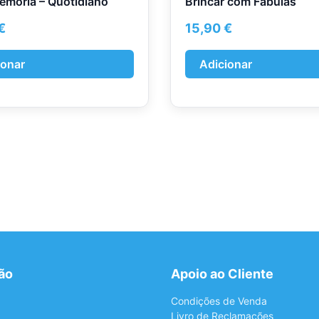
mória – Quotidiano
Brincar com Fábulas
€
15,90
€
ionar
Adicionar
ão
Apoio ao Cliente
Condições de Venda
Livro de Reclamações