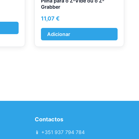
Pilha para o Z-Vibe ou o Z-
Grabber
11,07
€
Adicionar
Contactos
📱 +351 937 794 784