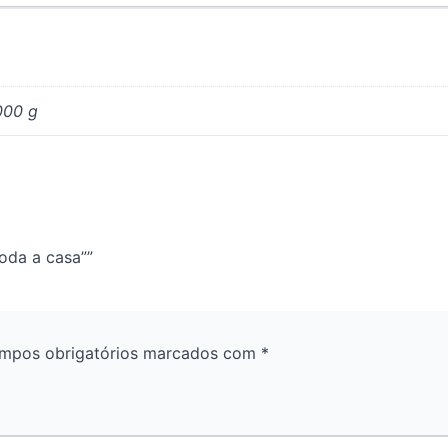
000 g
toda a casa””
mpos obrigatórios marcados com
*