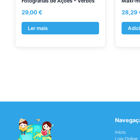
Fotografias de Ações – Verbos
Maxi-me
29,00
€
28,29
Ler mais
Adic
Navegaç
Início
Loja Online