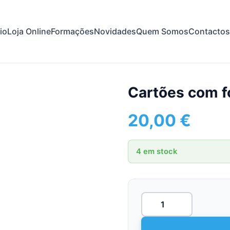
cio
Loja Online
Formações
Novidades
Quem Somos
Contactos
Cartões com f
20,00
€
4 em stock
Quantidade
de
Cartões
com