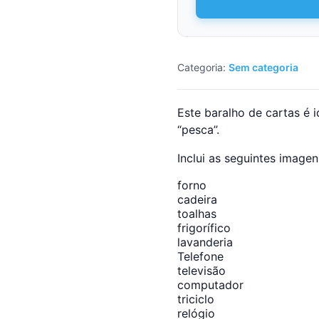
fotos
-
"Em
toda
Categoria:
Sem categoria
a
casa"
Este baralho de cartas é 
“pesca”.
Inclui as seguintes imagen
forno
cadeira
toalhas
frigorífico
lavanderia
Telefone
televisão
computador
triciclo
relógio