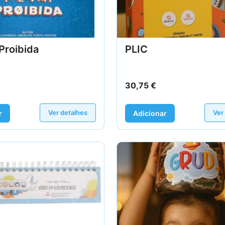
Proibida
PLIC
30,75
€
Ver detalhes
Ver
r
Adicionar