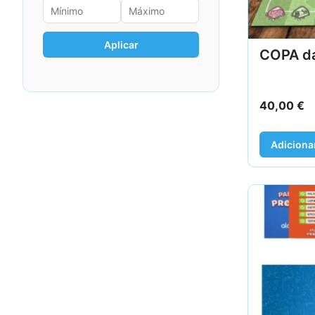
Aplicar
COPA d
40,00
€
Adiciona