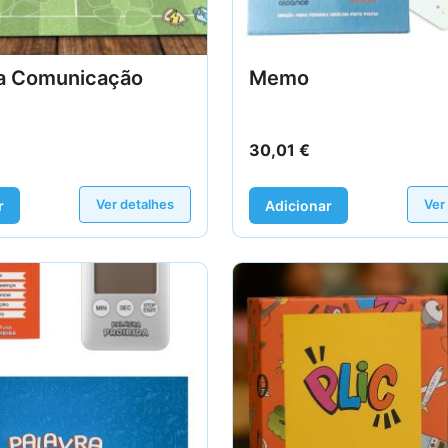
a Comunicação
Memo
30,01
€
Ver detalhes
Ver
r
Adicionar