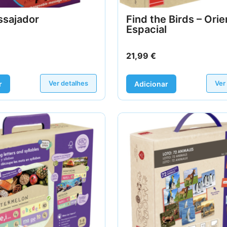
ssajador
Find the Birds – Ori
Espacial
21,99
€
Ver detalhes
Ver
r
Adicionar