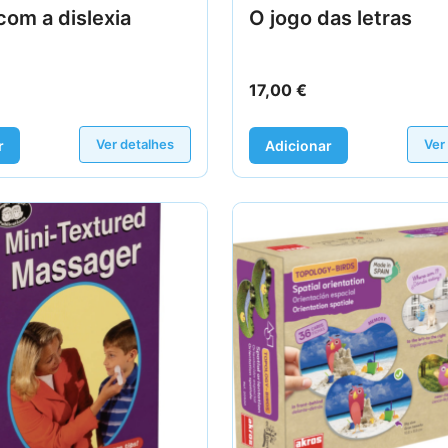
com a dislexia
O jogo das letras
17,00
€
Ver detalhes
Ver
r
Adicionar