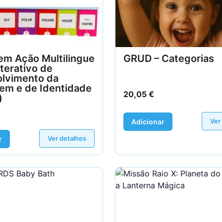
em Ação Multilingue
GRUD – Categorias
nterativo de
lvimento da
em e de Identidade
20,05
€
)
Ver
Adicionar
Ver detalhes
r