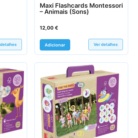
Maxi Flashcards Montessori
– Animais (Sons)
12,00
€
 detalhes
Ver detalhes
Adicionar