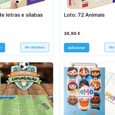
de letras e sílabas
Loto: 72 Animais
36,90
€
Ver detalhes
Ver
r
Adicionar