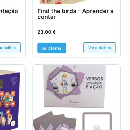
entação
Find the birds – Aprender a
contar
23,00
€
 detalhes
Ver detalhes
Adicionar