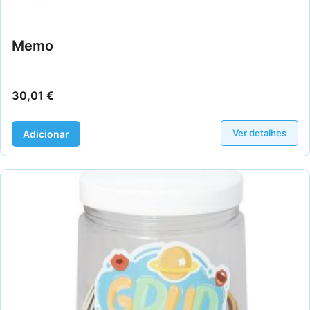
Memo
30,01
€
Ver detalhes
Adicionar