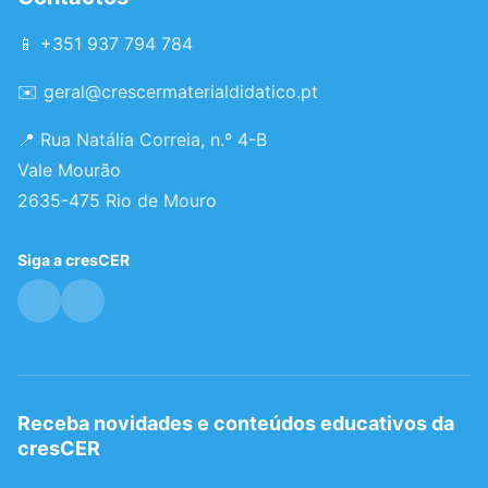
📱 +351 937 794 784
✉️
geral@crescermaterialdidatico.pt
📍 Rua Natália Correia, n.º 4-B
Vale Mourão
2635-475 Rio de Mouro
Siga a cresCER
Receba novidades e conteúdos educativos da
cresCER