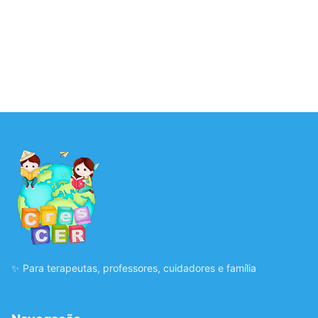
✨ Para terapeutas, professores, cuidadores e família