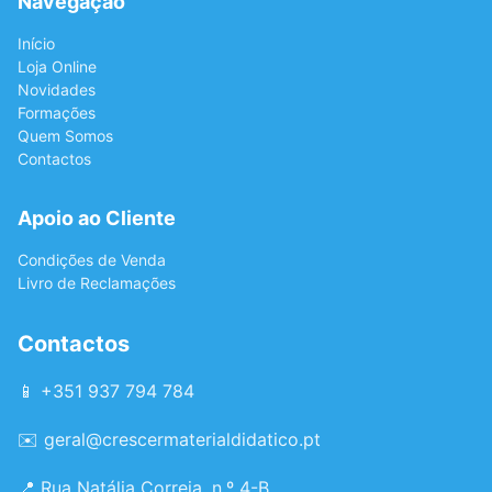
Navegação
Início
Loja Online
Novidades
Formações
Quem Somos
Contactos
Apoio ao Cliente
Condições de Venda
Livro de Reclamações
Contactos
📱 +351 937 794 784
✉️
geral@crescermaterialdidatico.pt
📍 Rua Natália Correia, n.º 4-B